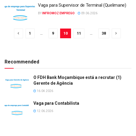
Vaga para Supervisor de Terminal (Quelimane)
BY
INFROMOZ EMPREGO
09.06.2026
1
…
9
10
11
…
38
Recommended
O FDH Bank Moçambique está a recrutar (1)
Gerente de Agência
16.04.2026
Vaga para Contabilista
12.06.2026