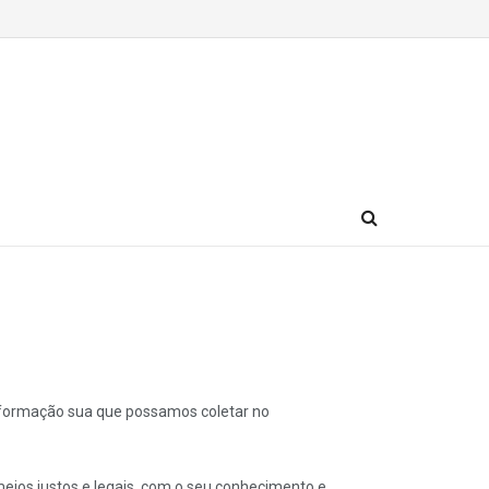
informação sua que possamos coletar no
eios justos e legais, com o seu conhecimento e