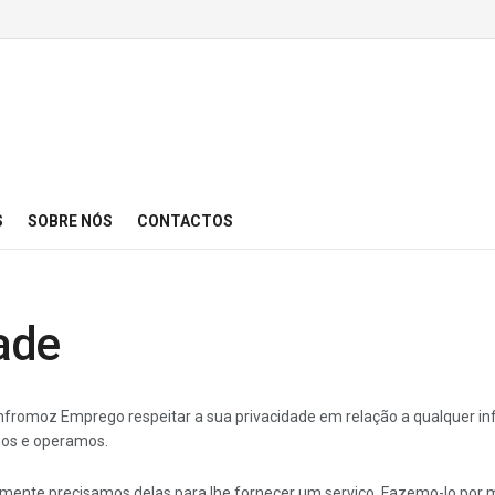
S
SOBRE NÓS
CONTACTOS
dade
o Infromoz Emprego respeitar a sua privacidade em relação a qualquer 
ímos e operamos.
ente precisamos delas para lhe fornecer um serviço. Fazemo-lo por m