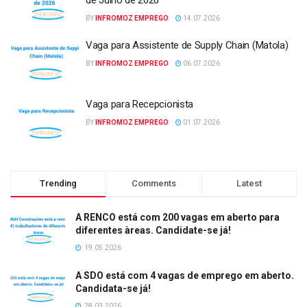
de Julho de 2026
BY
INFROMOZ EMPREGO
14.07.2026
Vaga para Assistente de Supply Chain (Matola)
BY
INFROMOZ EMPREGO
06.07.2026
Vaga para Recepcionista
BY
INFROMOZ EMPREGO
01.07.2026
Trending
Comments
Latest
A RENCO está com 200 vagas em aberto para
diferentes àreas. Candidate-se já!
19.05.2026
A SDO está com 4 vagas de emprego em aberto.
Candidata-se já!
28.03.2026