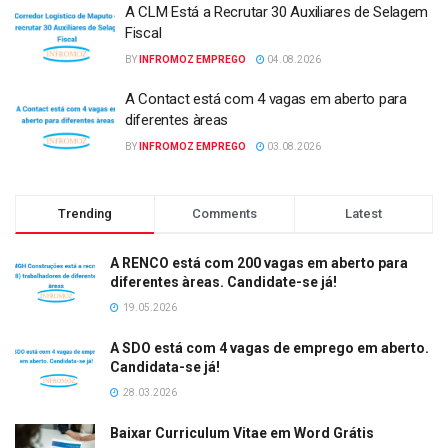
A CLM Está a Recrutar 30 Auxiliares de Selagem
Fiscal
BY
INFROMOZ EMPREGO
04.08.2026
A Contact está com 4 vagas em aberto para
diferentes àreas
BY
INFROMOZ EMPREGO
03.08.2026
Trending
Comments
Latest
A RENCO está com 200 vagas em aberto para
diferentes àreas. Candidate-se já!
19.05.2026
A SDO está com 4 vagas de emprego em aberto.
Candidata-se já!
28.03.2026
Baixar Curriculum Vitae em Word Grátis