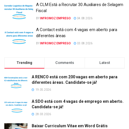
A CLM Está a Recrutar 30 Auxiliares de Selagem
Fiscal
BY
INFROMOZ EMPREGO
04.08.2026
A Contact está com 4 vagas em aberto para
diferentes àreas
BY
INFROMOZ EMPREGO
03.08.2026
Trending
Comments
Latest
A RENCO está com 200 vagas em aberto para
diferentes àreas. Candidate-se já!
19.05.2026
A SDO está com 4 vagas de emprego em aberto.
Candidata-se já!
28.03.2026
Baixar Curriculum Vitae em Word Grátis