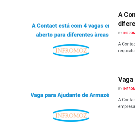
A Con
difer
BY
INFRO
A Contac
requisit
Vaga 
BY
INFRO
A Contac
empresa 