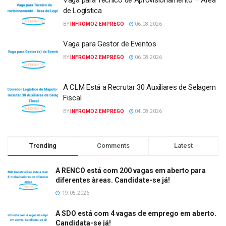
Vaga para Técnico de Aprovisionamento – Área
de Logística
BY
INFROMOZ EMPREGO
06.08.2026
Vaga para Gestor de Eventos
BY
INFROMOZ EMPREGO
06.08.2026
A CLM Está a Recrutar 30 Auxiliares de Selagem
Fiscal
BY
INFROMOZ EMPREGO
04.08.2026
Trending
Comments
Latest
A RENCO está com 200 vagas em aberto para
diferentes àreas. Candidate-se já!
19.05.2026
A SDO está com 4 vagas de emprego em aberto.
Candidata-se já!