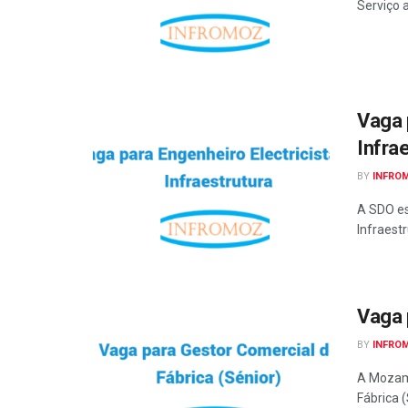
Serviço 
Vaga 
Infra
BY
INFRO
A SDO es
Infraest
Vaga 
BY
INFRO
A Mozamb
Fábrica (