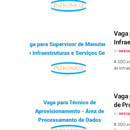
Vaga 
Infra
BY
INFRO
A SDO es
de Infrae
Vaga 
de Pr
BY
INFRO
A SDO es