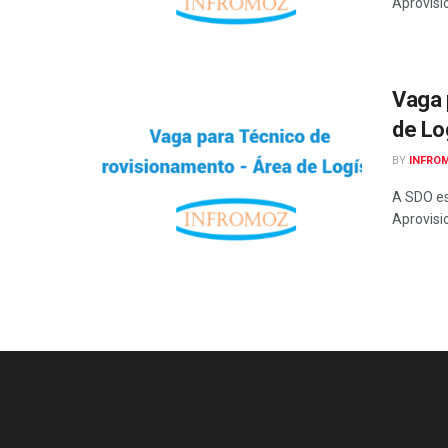
Aprovisi
Vaga 
de Lo
BY
INFRO
A SDO es
Aprovisi