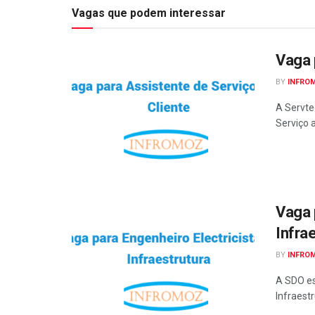
Vagas que podem interessar
Vaga 
BY
INFRO
A Servte
Serviço 
Vaga 
Infra
BY
INFRO
A SDO es
Infraest