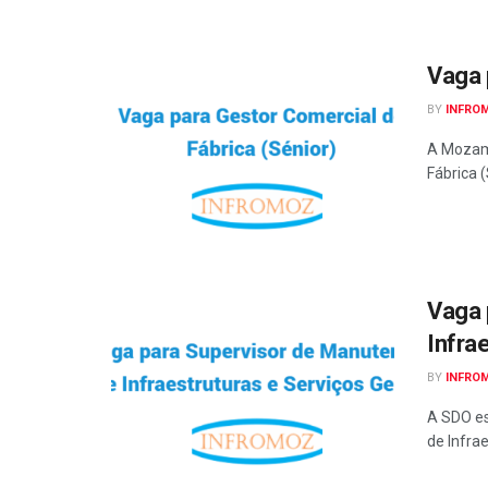
Vaga 
BY
INFRO
A Mozamb
Fábrica (
Vaga 
Infra
BY
INFRO
A SDO es
de Infrae