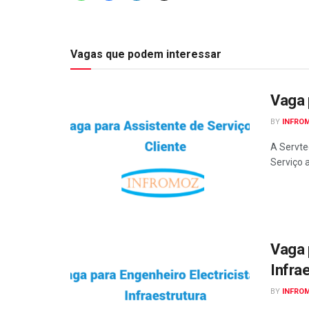
Vagas que podem interessar
Vaga 
BY
INFRO
A Servte
Serviço 
Vaga 
Infra
BY
INFRO