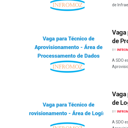
de Infrae
Vaga 
de Pr
BY
INFRO
A SDO es
Aprovisi
Vaga 
de Lo
BY
INFRO
A SDO es