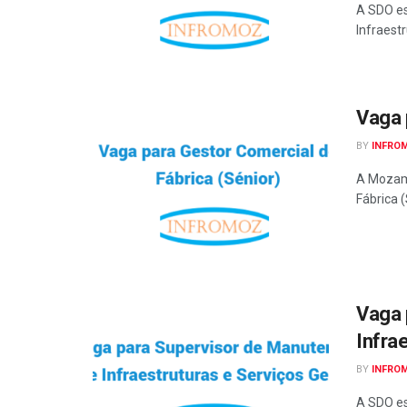
A SDO es
Infraest
Vaga 
BY
INFRO
A Mozamb
Fábrica (
Vaga 
Infra
BY
INFRO
A SDO es