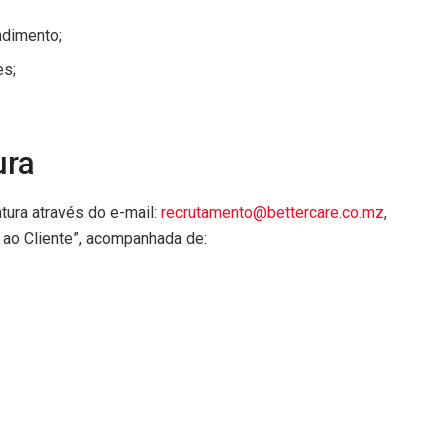
ndimento;
es;
ura
ura através do e-mail:
recrutamento@bettercare.co.mz
,
 ao Cliente”, acompanhada de: