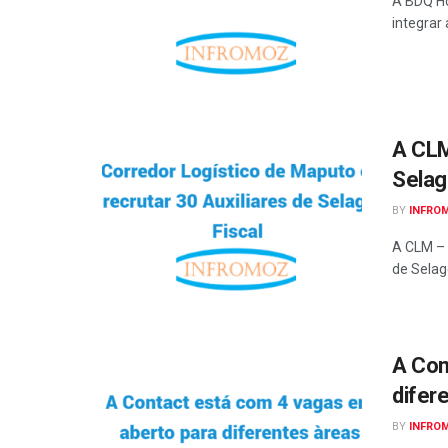
A BDQ Ho
integrar 
A CLM
Selag
BY
INFRO
A CLM – 
de Selag
A Con
difer
BY
INFRO