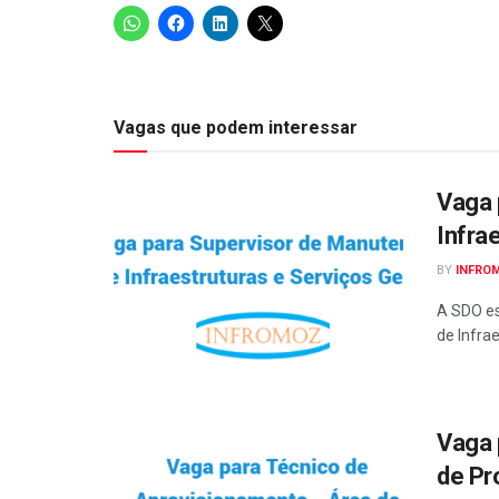
Vagas que podem interessar
Vaga 
Infra
BY
INFRO
A SDO es
de Infrae
Vaga 
de Pr