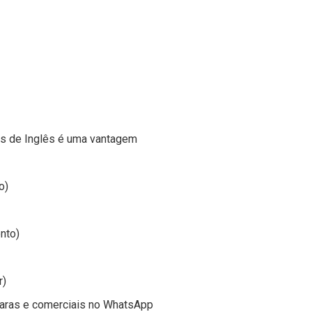
s de Inglês é uma vantagem
o)
nto)
r)
laras e comerciais no WhatsApp