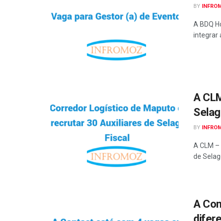
BY
INFRO
A BDQ Ho
integrar 
A CLM
Selag
BY
INFRO
A CLM – 
de Selag
A Con
difer