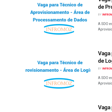
de Pr
BY
INFRO
A SDO es
Aprovisi
Vaga 
de Lo
BY
INFRO
A SDO es
Aprovisi
Vaga 