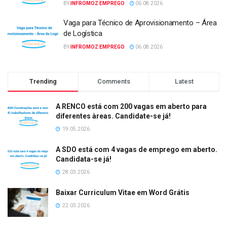
BY
INFROMOZ EMPREGO
06.08.2026
Vaga para Técnico de Aprovisionamento – Área
de Logística
BY
INFROMOZ EMPREGO
06.08.2026
Trending
Comments
Latest
A RENCO está com 200 vagas em aberto para
diferentes àreas. Candidate-se já!
19.05.2026
A SDO está com 4 vagas de emprego em aberto.
Candidata-se já!
28.03.2026
Baixar Curriculum Vitae em Word Grátis
22.03.2026