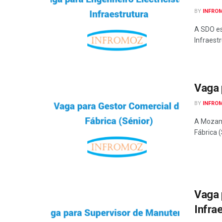
BY
INFRO
A SDO es
Infraest
Vaga 
BY
INFRO
A Mozamb
Fábrica (
Vaga 
Infra