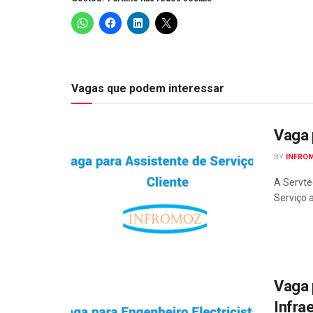
Vagas que podem interessar
Vaga 
BY
INFRO
A Servte
Serviço 
Vaga 
Infra