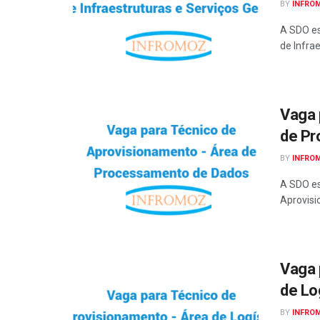
BY
INFRO
A SDO es
de Infrae
Vaga 
de Pr
BY
INFRO
A SDO es
Aprovisi
Vaga 
de Lo
BY
INFRO