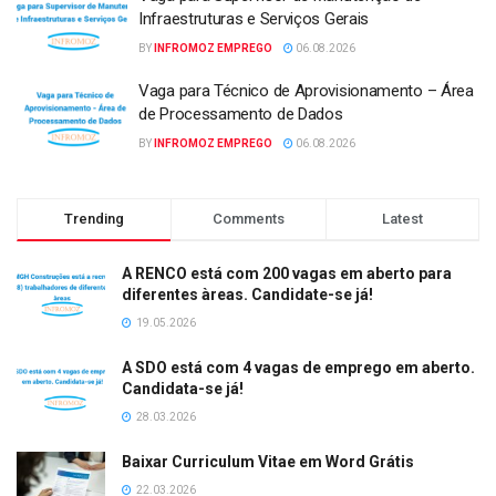
Infraestruturas e Serviços Gerais
BY
INFROMOZ EMPREGO
06.08.2026
Vaga para Técnico de Aprovisionamento – Área
de Processamento de Dados
BY
INFROMOZ EMPREGO
06.08.2026
Trending
Comments
Latest
A RENCO está com 200 vagas em aberto para
diferentes àreas. Candidate-se já!
19.05.2026
A SDO está com 4 vagas de emprego em aberto.
Candidata-se já!
28.03.2026
Baixar Curriculum Vitae em Word Grátis
22.03.2026