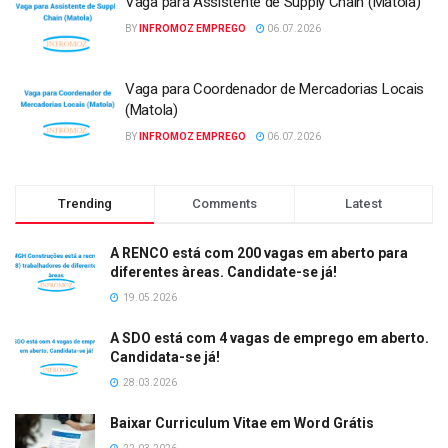
Vaga para Assistente de Supply Chain (Matola)
BY
INFROMOZ EMPREGO
06.07.2026
Vaga para Coordenador de Mercadorias Locais
(Matola)
BY
INFROMOZ EMPREGO
06.07.2026
Trending
Comments
Latest
A RENCO está com 200 vagas em aberto para
diferentes àreas. Candidate-se já!
19.05.2026
A SDO está com 4 vagas de emprego em aberto.
Candidata-se já!
28.03.2026
Baixar Curriculum Vitae em Word Grátis