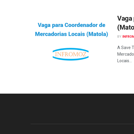
Vaga 
(Mato
BY
INFRO
A Save T
Mercador
Locais...