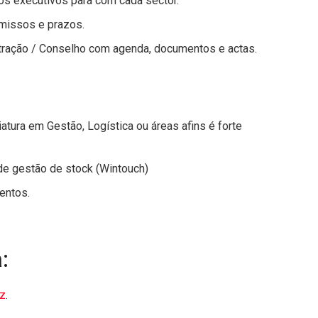
os executivos para com cada sector.
issos e prazos.
tração / Conselho com agenda, documentos e actas.
iatura em Gestão, Logística ou áreas afins é forte
de gestão de stock (Wintouch)
entos.
:
z
.