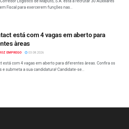
Corredor Logístico de Maputo, S.A. está a recrutar 30 Auxiliares
em Fiscal para exercerem funções nas...
tact está com 4 vagas em aberto para
entes àreas
MOZ EMPREGO
03.08.2026
t está com 4 vagas em aberto para diferentes àreas. Confira os
os e submeta a sua candidatura! Candidate-se...