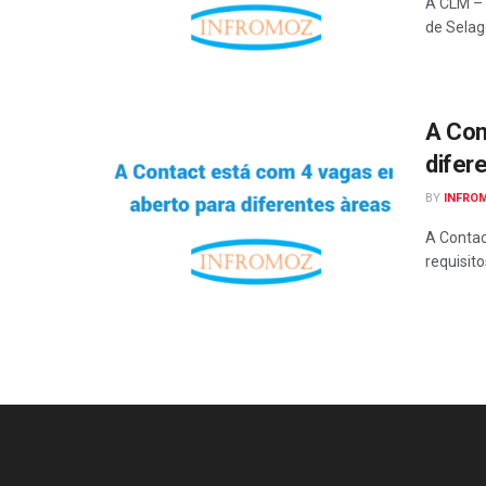
A CLM – 
de Selag
A Con
difer
BY
INFRO
A Contac
requisit