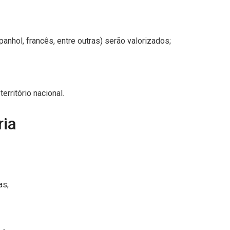
anhol, francês, entre outras) serão valorizados;
erritório nacional.
ia
as;