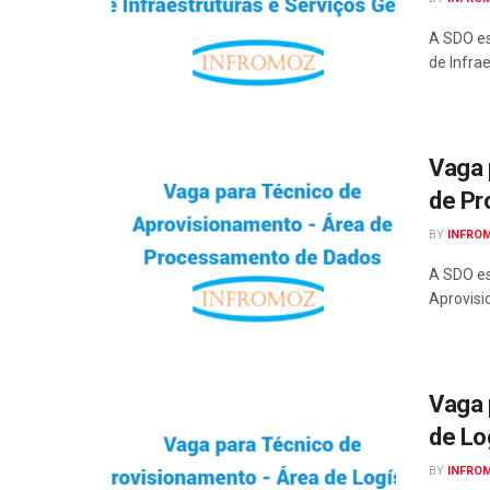
A SDO es
de Infrae
Vaga 
de Pr
BY
INFRO
A SDO es
Aprovisi
Vaga 
de Lo
BY
INFRO