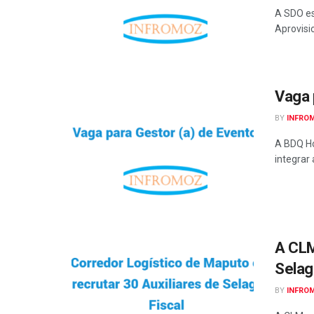
A SDO es
Aprovisi
Vaga 
BY
INFRO
A BDQ Ho
integrar 
A CLM
Selag
BY
INFRO