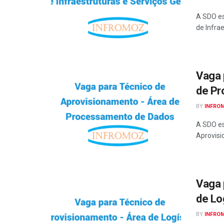
A SDO es
de Infrae
Vaga 
de Pr
BY
INFRO
A SDO es
Aprovisi
Vaga 
de Lo
BY
INFRO