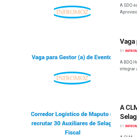
A SDO es
Aprovisi
Vaga 
BY
INFRO
A BDQ Ho
integrar 
A CLM
Selag
BY
INFRO