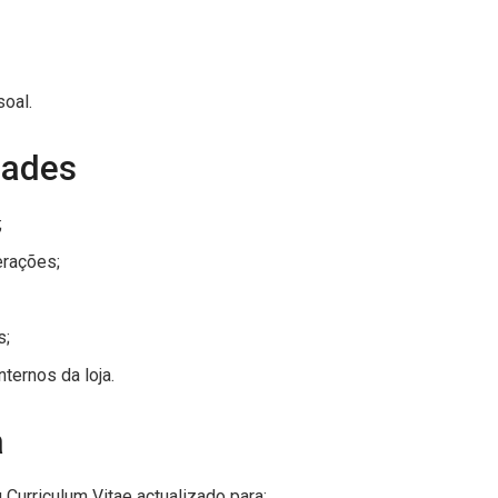
oal.
dades
;
erações;
s;
ternos da loja.
a
Curriculum Vitae actualizado para: