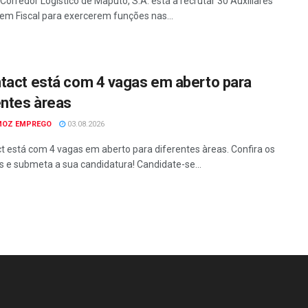
Corredor Logístico de Maputo, S.A. está a recrutar 30 Auxiliares
em Fiscal para exercerem funções nas...
tact está com 4 vagas em aberto para
entes àreas
MOZ EMPREGO
03.08.2026
t está com 4 vagas em aberto para diferentes àreas. Confira os
os e submeta a sua candidatura! Candidate-se...