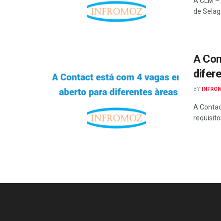
A CLM – 
de Selag
A Con
difer
BY
INFRO
A Contac
requisit