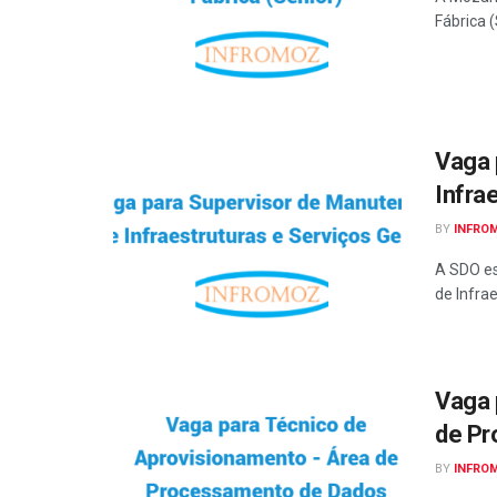
Fábrica (
Vaga 
Infra
BY
INFRO
A SDO es
de Infrae
Vaga 
de Pr
BY
INFRO