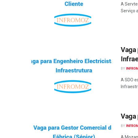
A Servte
Serviço 
Vaga 
Infra
BY
INFRO
A SDO es
Infraest
Vaga 
BY
INFRO
A Mozamb