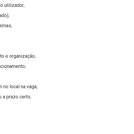
 utilizador;
ado);
lemas;
to e organização;
acionamento;
 no local na vaga;
 a prazo certo;