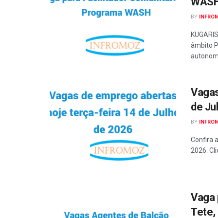
WASH 
BY
INFRO
KUGARIS
âmbito P
autonomi
Vagas
de Ju
BY
INFRO
Confira 
2026. Cli
Vaga 
Tete,