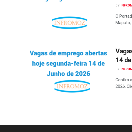
BY
INFRO
O Portad
Maputo, 
Vagas
14 de
BY
INFRO
Confira 
2026. Cli