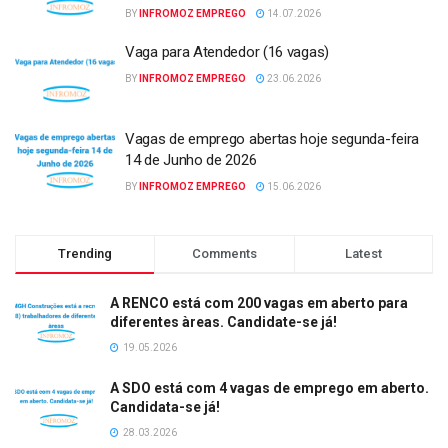
BY
INFROMOZ EMPREGO
14.07.2026
Vaga para Atendedor (16 vagas)
BY
INFROMOZ EMPREGO
23.06.2026
Vagas de emprego abertas hoje segunda-feira
14 de Junho de 2026
BY
INFROMOZ EMPREGO
15.06.2026
Trending
Comments
Latest
A RENCO está com 200 vagas em aberto para
diferentes àreas. Candidate-se já!
19.05.2026
A SDO está com 4 vagas de emprego em aberto.
Candidata-se já!
28.03.2026