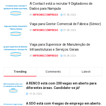
A Contact está a recrutar 9 Digitadores de
Dados para Nampula
BY
INFROMOZ EMPREGO
07.08.2026
Vaga para Gestor Comercial de Fábrica (Sénior)
BY
INFROMOZ EMPREGO
07.08.2026
Vaga para Supervisor de Manutenção de
Infraestruturas e Serviços Gerais
BY
INFROMOZ EMPREGO
06.08.2026
Trending
Comments
Latest
A RENCO está com 200 vagas em aberto para
diferentes àreas. Candidate-se já!
19.05.2026
A SDO está com 4 vagas de emprego em aberto.