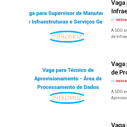
Vaga 
Infra
BY
INFRO
A SDO es
de Infrae
Vaga 
de Pr
BY
INFRO
A SDO es
Aprovisi
Vaga 