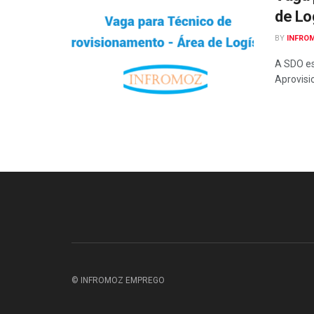
de Lo
BY
INFRO
A SDO es
Aprovisi
© INFROMOZ EMPREGO