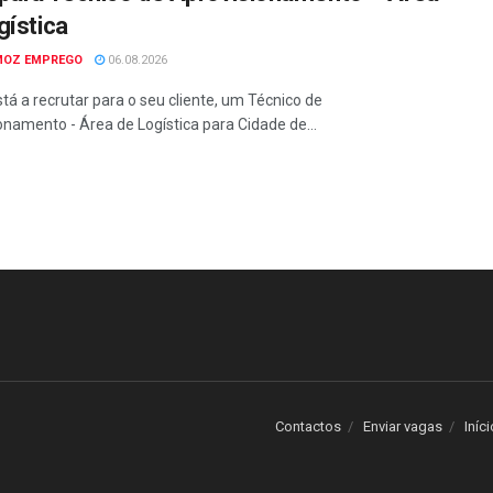
gística
MOZ EMPREGO
06.08.2026
tá a recrutar para o seu cliente, um Técnico de
onamento - Área de Logística para Cidade de...
Contactos
Enviar vagas
Iníci