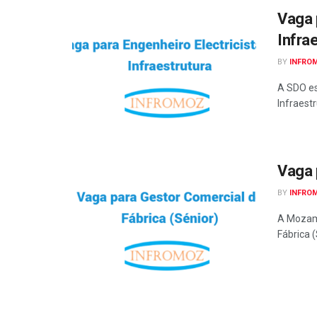
Vaga 
Infra
BY
INFRO
A SDO es
Infraest
Vaga 
BY
INFRO
A Mozamb
Fábrica (