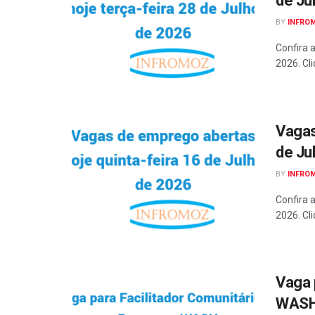
de Ju
BY
INFRO
Confira 
2026. Cli
Vagas
de Ju
BY
INFRO
Confira 
2026. Cli
Vaga 
WASH 