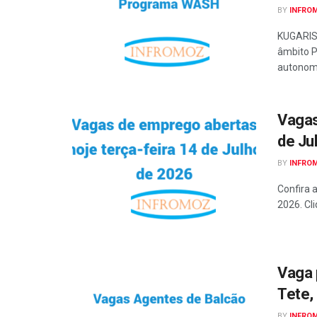
BY
INFRO
KUGARIS
âmbito P
autonomi
Vagas
de Ju
BY
INFRO
Confira 
2026. Cli
Vaga 
Tete,
BY
INFRO