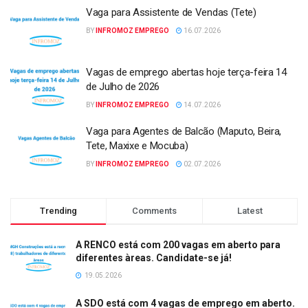
Vaga para Assistente de Vendas (Tete)
BY
INFROMOZ EMPREGO
16.07.2026
Vagas de emprego abertas hoje terça-feira 14
de Julho de 2026
BY
INFROMOZ EMPREGO
14.07.2026
Vaga para Agentes de Balcão (Maputo, Beira,
Tete, Maxixe e Mocuba)
BY
INFROMOZ EMPREGO
02.07.2026
Trending
Comments
Latest
A RENCO está com 200 vagas em aberto para
diferentes àreas. Candidate-se já!
19.05.2026
A SDO está com 4 vagas de emprego em aberto.