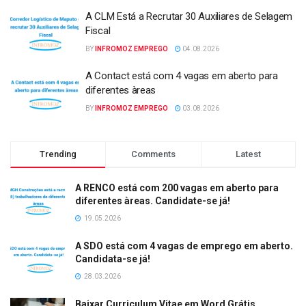
A CLM Está a Recrutar 30 Auxiliares de Selagem
Fiscal
BY
INFROMOZ EMPREGO
04.08.2026
A Contact está com 4 vagas em aberto para
diferentes àreas
BY
INFROMOZ EMPREGO
03.08.2026
Trending
Comments
Latest
A RENCO está com 200 vagas em aberto para
diferentes àreas. Candidate-se já!
19.05.2026
A SDO está com 4 vagas de emprego em aberto.
Candidata-se já!
28.03.2026
Baixar Curriculum Vitae em Word Grátis