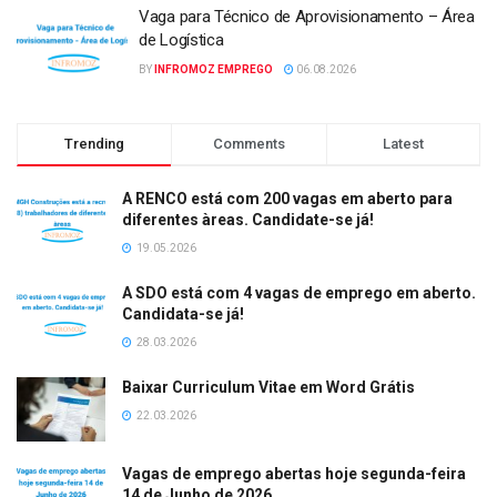
Vaga para Técnico de Aprovisionamento – Área
de Logística
BY
INFROMOZ EMPREGO
06.08.2026
Trending
Comments
Latest
A RENCO está com 200 vagas em aberto para
diferentes àreas. Candidate-se já!
19.05.2026
A SDO está com 4 vagas de emprego em aberto.
Candidata-se já!
28.03.2026
Baixar Curriculum Vitae em Word Grátis
22.03.2026
Vagas de emprego abertas hoje segunda-feira
14 de Junho de 2026