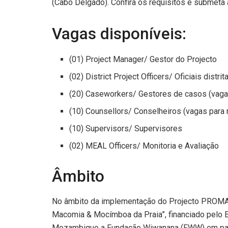
(Cabo Delgado). Confira os requisitos e submeta 
Vagas disponíveis:
(01) Project Manager/ Gestor do Projecto
(02) District Project Officers/ Oficiais distrit
(20) Caseworkers/ Gestores de casos (vaga 
(10) Counsellors/ Conselheiros (vagas para 
(10) Supervisors/ Supervisores
(02) MEAL Officers/ Monitoria e Avaliação
Âmbito
No âmbito da implementação do Projecto PROMA
Macomia & Mocímboa da Praia”, financiado pelo E
Mozambique a Fundação Wiwanana (FWW) em parce