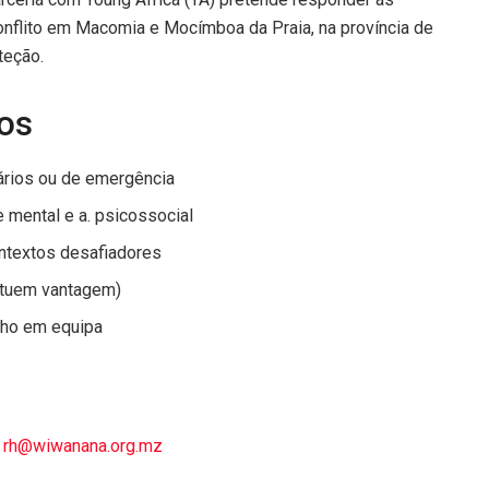
flito em Macomia e Mocímboa da Praia, na província de
teção.
tos
ários ou de emergência
 mental e a. psicossocial
ntextos desafiadores
tituem vantagem)
lho em equipa
:
rh@wiwanana.org.mz