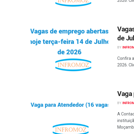
2026. Cli
Vagas
de Ju
BY
INFRO
Confira 
2026. Cli
Vaga 
BY
INFRO
A Contac
institui
Moçambiq