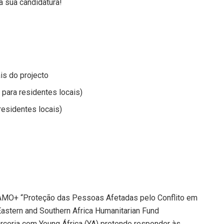
a sua candidatura!
ais do projecto
para residentes locais)
residentes locais)
MO+ “Proteção das Pessoas Afetadas pelo Conflito em
astern and Southern Africa Humanitarian Fund
ria com Young África (YA) pretende responder às