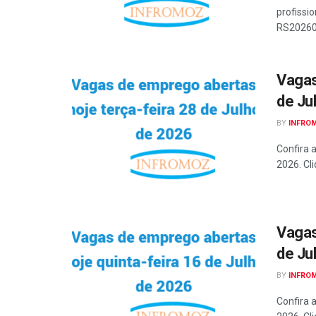
profissi
RS20260
Vagas
de Ju
BY
INFRO
Confira 
2026. Cli
Vagas
de Ju
BY
INFRO
Confira 