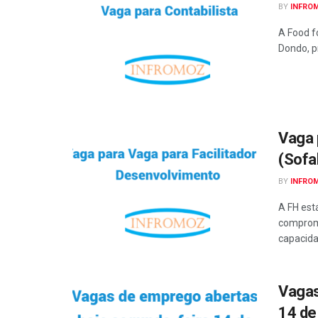
BY
INFRO
A Food f
Dondo, p
Vaga 
(Sofa
BY
INFRO
A FH est
comprom
capacidad
Vagas
14 de