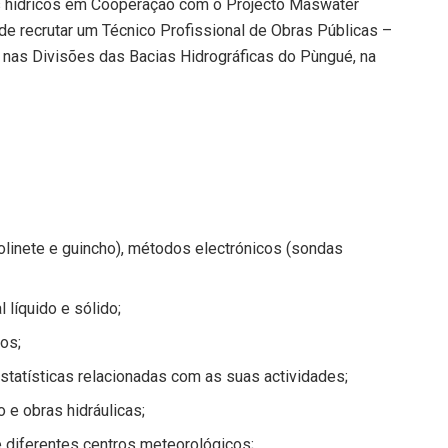
s hídricos em Cooperação com o Projecto Maswater
de recrutar um Técnico Profissional de Obras Públicas –
 nas Divisões das Bacias Hidrográficas do Pùngué, na
linete e guincho), métodos electrónicos (sondas
líquido e sólido;
os;
estatísticas relacionadas com as suas actividades;
o e obras hidráulicas;
 diferentes centros meteorológicos;