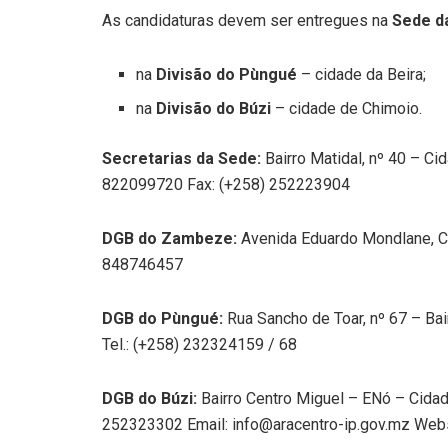
As candidaturas devem ser entregues na
Sede d
na
Divisão do Pùngué
– cidade da Beira;
na
Divisão do Búzi
– cidade de Chimoio.
Secretarias da Sede:
Bairro Matidal, nº 40 – Ci
822099720 Fax: (+258) 252223904
DGB do Zambeze:
Avenida Eduardo Mondlane, Ci
848746457
DGB do Pùngué:
Rua Sancho de Toar, nº 67 – Bai
Tel.: (+258) 232324159 / 68
DGB do Búzi:
Bairro Centro Miguel – ENó – Cidad
252323302 Email:
info@aracentro-ip.gov.mz
Webs